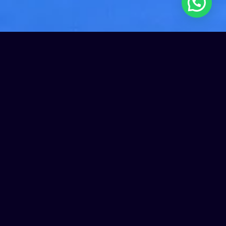
Nuestros
campeonatos
Capital
Cheer
Colombia.
Súmate,
compite
y
deja
huella,
has
historia.