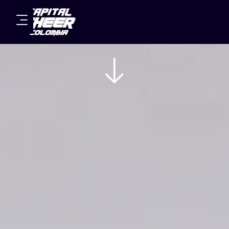
C
A
M
P
E
O
N
A
T
O
S